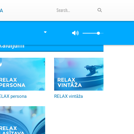
A
Raidījumi
ELAX persona
RELAX vintāža