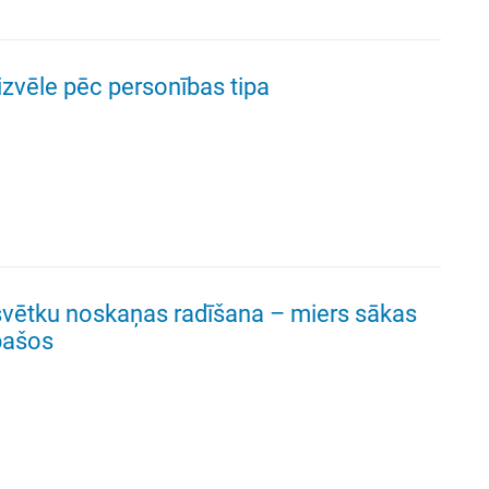
zvēle pēc personības tipa
vētku noskaņas radīšana – miers sākas
pašos