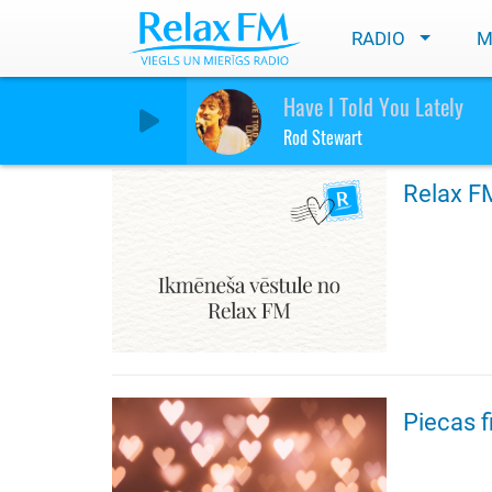
RADIO
M
Ziņas
Have I Told You Lately
Rod Stewart
Relax F
Piecas 