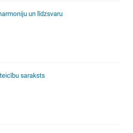
harmoniju un līdzsvaru
eicību saraksts