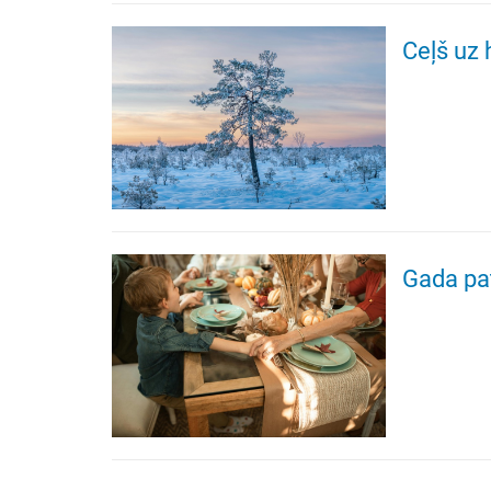
Ceļš uz 
Gada pat