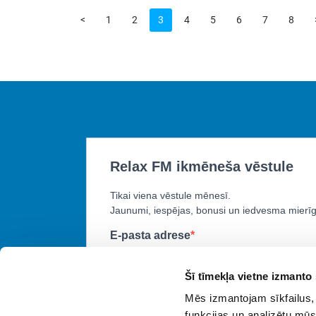
<
1
2
3
4
5
6
7
8
Šī tīmekļa vietne izmanto 
Mēs izmantojam sīkfailus, 
funkcijas un analizētu mūs