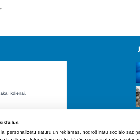
>
sīkfailus
lai personalizētu saturu un reklāmas, nodrošinātu sociālo saziņa
u datplūsmu. Informāciju par to, kā jūs izmantojat mūsu vietni, 