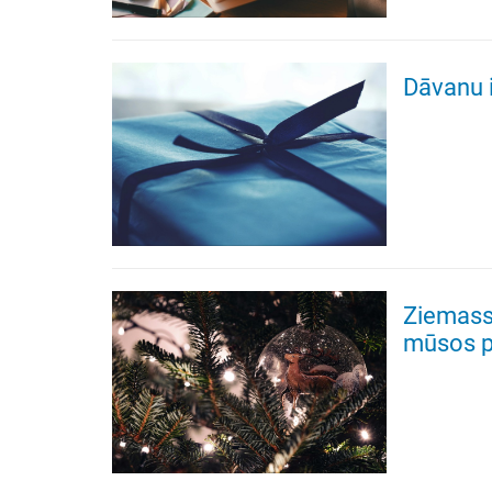
Dāvanu i
Ziemass
mūsos 