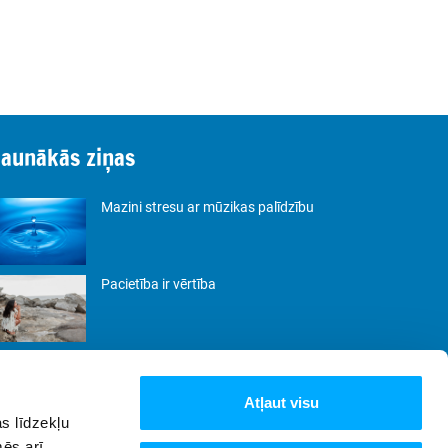
Jaunākās ziņas
Mazini stresu ar mūzikas palīdzību
Pacietība ir vērtība
Būt. Nevis pierādīt.
Atļaut visu
s līdzekļu
Lēnās dzīves filozofija: kā samazināt
mēs arī