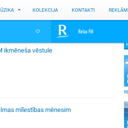
ŪZIKA
KOLEKCIJA
KONTAKTI
REKLĀM
Relax FM
M ikmēneša vēstule
R
filmas mīlestības mēnesim