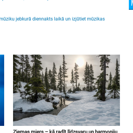
ūziku jebkurā diennakts laikā un izjūtiet mūzikas
Ziemas miers – kā radīt līdzsvaru un harmoniju