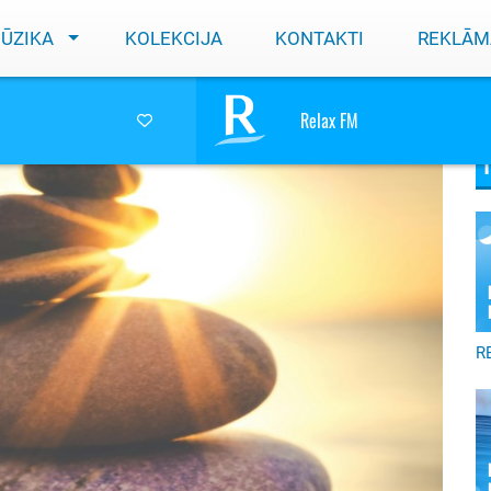
ŪZIKA
KOLEKCIJA
KONTAKTI
REKLĀM
 ķermeni un prātu
Relax FM
R