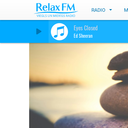
RADIO
M
Mūzikas ietekme uz
Eyes Closed
Ed Sheeran