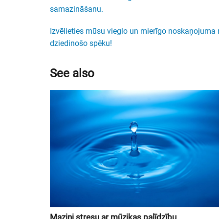
samazināšanu.
Izvēlieties mūsu vieglo un mierīgo noskaņojuma m
dziedinošo spēku!
See also
Mazini stresu ar mūzikas palīdzību