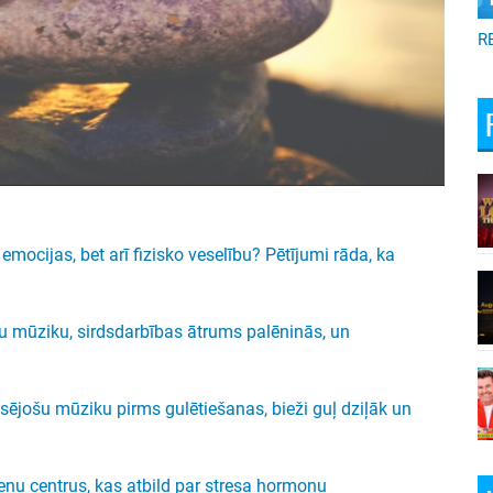
R
emocijas, bet arī fizisko veselību? Pētījumi rāda, ka
u mūziku, sirdsdarbības ātrums palēninās, un
aksējošu mūziku pirms gulētiešanas, bieži guļ dziļāk un
ņu centrus, kas atbild par stresa hormonu