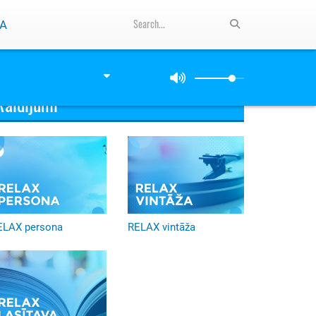
A
Raidījumi
ELAX persona
RELAX vintāža