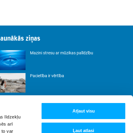
Jaunākās ziņas
Mazini stresu ar mūzikas palīdzību
Pacietība ir vērtība
Būt. Nevis pierādīt.
Atļaut visu
s līdzekļu
Lēnās dzīves filozofija: kā samazināt
mēs arī
steigu un baudīt katru mirkli
Ļaut atlasi
 to var