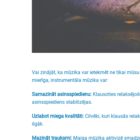
Vai zinājāt, ka mūzika var ietekmēt ne tikai mūsu 
mierīga, instrumentāla mūzika var:
Samazināt asinsspiedienu:
Klausoties relaksējoš
asinsspiediens stabilizējas.
Uzlabot miega kvalitāti:
Cilvēki, kuri klausās rel
ilgāk.
Mazināt trauksmi:
Maiga mūzika aktivizē smadze