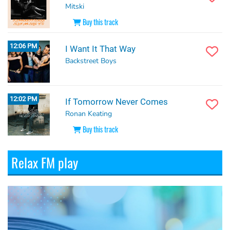
Mitski
Buy this track
12:06 PM
I Want It That Way
Backstreet Boys
12:02 PM
If Tomorrow Never Comes
Ronan Keating
Buy this track
Relax FM play