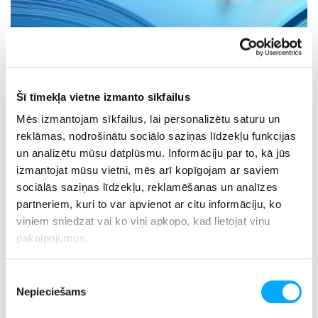
Šī tīmekļa vietne izmanto sīkfailus
Mēs izmantojam sīkfailus, lai personalizētu saturu un
reklāmas, nodrošinātu sociālo saziņas līdzekļu funkcijas
Džeroms Deivids Selindžers "Uz kraujas rudzu laukā"
un analizētu mūsu datplūsmu. Informāciju par to, kā jūs
izmantojat mūsu vietni, mēs arī kopīgojam ar saviem
sociālās saziņas līdzekļu, reklamēšanas un analīzes
partneriem, kuri to var apvienot ar citu informāciju, ko
viņiem sniedzat vai ko viņi apkopo, kad lietojat viņu
pakalpojumus.
Piekrišanas
Nepieciešams
izvēle