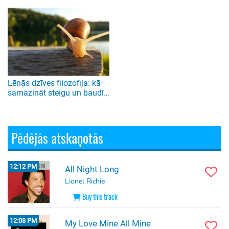
Lēnās dzīves filozofija: kā
samazināt steigu un baudīt
katru mirkli
Pēdējās atskaņotās
12:12 PM
All Night Long
Lionel Richie
Buy this track
12:08 PM
My Love Mine All Mine