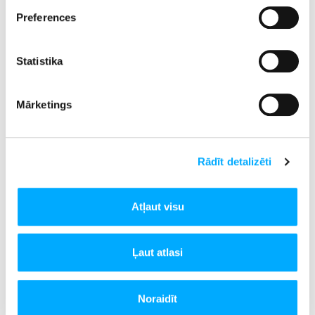
Preferences
Statistika
Drū Berimora, aktrise
Mārketings
Rādīt detalizēti
Atļaut visu
Ļaut atlasi
Noraidīt