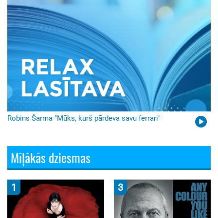
Robins Šarma "Mūks, kurš pārdeva savu ferrari"
Mīļākās dziesmas
1
3