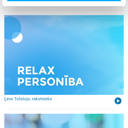
Ēriks Marija Remarks "Trīs Draugi"
Ļevs Tolstojs, rakstnieks