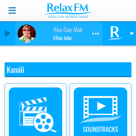
You Can Make History (Young Again)
Elton John
Kanāli