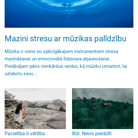
Mazini stresu ar mūzikas palīdzību
Mūzika ir viens no spēcīgākajiem instrumentiem stresa
mazināšanai un emocionālā līdzsvara atjaunošanai.
Piedāvājam pāris vienkāršus veidus, kā mūziku izmantot, lai
uzlabotu savu...
Pacietība ir vērtība
Būt. Nevis pierādīt.