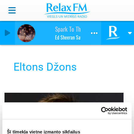
Spark To The Moon & Back
Ed Sheeran Savage Garden
Eltons Džons
Šī tīmekļa vietne izmanto sīkfailus