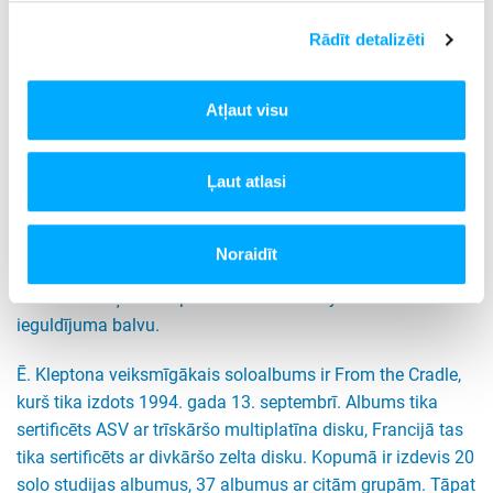
Rādīt detalizēti
Ēriks Kleptons ir angļu ģitārists, vokālists, dziesmu autors
un Crossroads dibinātājs. Ē. Kleptons ir vienīgais trīs reizes
Atļaut visu
Rokenrola slavas zālē iekļuvušais mūziķis: vienu reizi kā
solists, abas pārējās reizes kā grupu The Yardbirds un
Ļaut atlasi
Cream dalībnieks. 2003. gadā žurnāls Rolling Stone atzina
Ē. Kleptonu par ceturto visu laiku labāko ģitāristu pasaulē.
1994. gadā viņš tika apbalvots ar Britu Karalistes orderi par
Noraidīt
savu darbību mūzikas jomā. 2006. gadā kā grupas Cream
dalībnieks viņš tika apbalvots ar Grammy mūža
ieguldījuma balvu.
Ē. Kleptona veiksmīgākais soloalbums ir From the Cradle,
kurš tika izdots 1994. gada 13. septembrī. Albums tika
sertificēts ASV ar trīskāršo multiplatīna disku, Francijā tas
tika sertificēts ar divkāršo zelta disku. Kopumā ir izdevis 20
solo studijas albumus, 37 albumus ar citām grupām. Tāpat