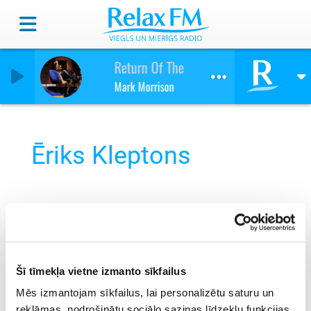
Return Of The Mack
Mark Morrison
Ēriks Kleptons
Šī tīmekļa vietne izmanto sīkfailus
Mēs izmantojam sīkfailus, lai personalizētu saturu un
reklāmas, nodrošinātu sociālo saziņas līdzekļu funkcijas