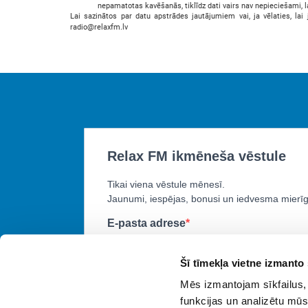
nepamatotas kavēšanās, tiklīdz dati vairs nav nepieciešami, 
Lai sazinātos par datu apstrādes jautājumiem vai, ja vēlaties, lai
radio@relaxfm.lv
Šī tīmekļa vietne izmanto 
Mēs izmantojam sīkfailus, 
funkcijas un analizētu mūs