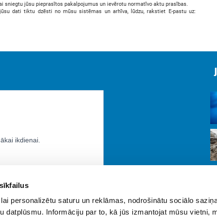
lai sniegtu jūsu pieprasītos pakalpojumus un ievērotu normatīvo aktu prasības.
 jūsu dati tiktu dzēsti no mūsu sistēmas un arhīva, lūdzu, rakstiet E-pastu uz:
sīkfailus
lai personalizētu saturu un reklāmas, nodrošinātu sociālo saziņa
u datplūsmu. Informāciju par to, kā jūs izmantojat mūsu vietni, 