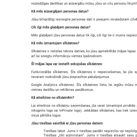
noziedzīgas darbības un aizsargātu mūsu, jūsu un citu personu likumī
Kā mēs aizsargājam personas datus?
Jūsu brīvprātīgi iesniegtie personas dati ir pieejami ierobežotam cil
Cik ilgi mēs glabājam personas datus?
Mēs glabājam jūsu personas datus tik ilgi, cik ilgi tie ir mums nepie
Kā mēs izmantojam sīkdatnes?
Sīkdatnes ir nelielas teksta datnes, ko jūsu apmeklētās mājas lapas 
arī lai sniegtu informāciju vietnes īpašniekiem.
Šī mājas lapa var iestatīt sekojošas sīkdatnes:
Funkcionālās sīkdatnes. Šīs sīkdatnes ir nepieciešamas, lai jūs 
nevaram nodrošināt jūsu pieprasītos pakalpojumus.
Google Analytics sīkdatnes. Šīs sīkdatnes lieto, lai iegūtu mūsu 
vietnes darbību un reklāmas pasākumus.
Kā atteikties no sīkdatnēm?
Lai atteiktos no sīkdatņu saņemšanas, jūs varat izmantojot privātās
inkognito logs vai InPrivate logs). Jebkādas sīkdatnes, kas tiek izvei
visus pārlūka logus.
Jūsu tiesības saistībā ar jūsu personas datiem
Tiesības labot. Jums ir tiesības panākt neprecīzu vai nepil
Tiesības „tikt aizmirstam”. Jums ir tiesības atsaukt savu