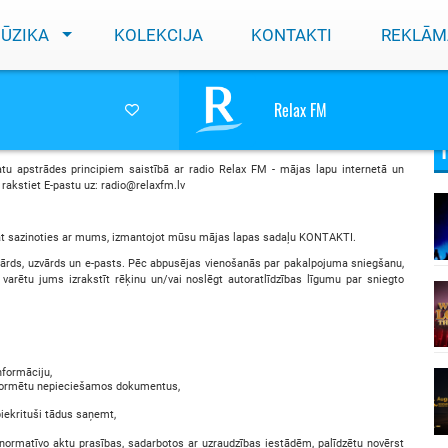
ŪZIKA
KOLEKCIJA
KONTAKTI
REKLĀM
Relax FM
tu apstrādes principiem saistībā ar radio Relax FM - mājas lapu internetā un
rakstiet E-pastu uz: radio@relaxfm.lv
at sazinoties ar mums, izmantojot mūsu mājas lapas sadaļu KONTAKTI.
vārds, uzvārds un e-pasts. Pēc abpusējas vienošanās par pakalpojuma sniegšanu,
varētu jums izrakstīt rēķinu un/vai noslēgt autoratlīdzības līgumu par sniegto
nformāciju,
noformētu nepieciešamos dokumentus,
iekrituši tādus saņemt,
normatīvo aktu prasības, sadarbotos ar uzraudzības iestādēm, palīdzētu novērst