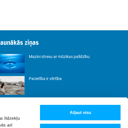
Jaunākās ziņas
Mazini stresu ar mūzikas palīdzību
Pacietība ir vērtība
Būt. Nevis pierādīt.
Atļaut visu
s līdzekļu
Lēnās dzīves filozofija: kā samazināt
mēs arī
steigu un baudīt katru mirkli