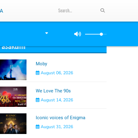
A
Pasākumi
Moby
August 06, 2026
We Love The 90s
August 14, 2026
Iconic voices of Enigma
August 31, 2026