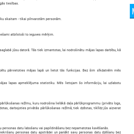
gās tiesības.
vēku skaitam - tikai pilnvarotām personām.
ciešami atbilstoši to ieguves mērķim.
saglabā jūsu datorā. Tās tiek izmantotas, lai nodrošinātu mājas lapas darbību, kā
spētu pārvietoties mājas lapā un lietot tās funkcijas. Bez šim sīkdatnēm mēs
mājas lapas apmeklējuma statistiku. Mēs lietojam šo informāciju, lai uzlabotu
 pārlūkošanas režīmu, kuru nodrošina lielākā daļa pārlūkprogrammu (privāts logs,
dotas, darbojoties privātās pārlūkošanas režīmā, tiek dzēstas, tiklīdz jūs aizverat
nīgu personas datu labošanu vai papildināšanu bez nepamatotas kavēšanās.
 piekrišanu personas datu apstrādei un panākt savu personas datu dzēšanu bez