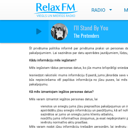
RADIO
M
Privacy policy
I'll Stand By You
The Pretenders
Privātuma politika:
Šī privātuma politika informē par privātuma praksi un personas da
pakalpojumiem. Lai sazinātos par datu apstrādes jautājumiem, lūdzu, 
Kādu informāciju mēs iegūstam?
Mēs iegūstam tādus personas datus, ko jūs mums brīvprātīgi sniedz
Iesniedzot rakstiski mums informāciju E-pastā, jums jānorāda savs 
būs nepieciešama vēl papildus informācija no jūsu puses, lai mēs 
pakalpojumu.
Kā mēs izmantojam iegūtos personas datus?
Mēs varam izmantot iegūtos personas datus, lai
vienotos un sniegtu jums jūsu pieprasītos pakalpojumus un i
apstrādātu jūsu sniegto informāciju un pasūtījumu, kā arī 
sazinātos ar jums un sniegtu jums klientu atbalstu,
nosūtītu jums informatīvus ziņojumus, ja esat nepārprotami p
ievērotu normatīvo aktu prasības.
Mēs varam nodot jūsu informāciju trešajām personām, lai ievērotu 