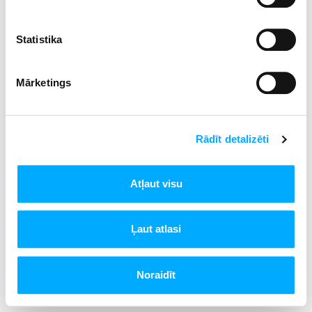
Statistika
Mārketings
Rādīt detalizēti
Atļaut visu
Ļaut atlasi
Noraidīt