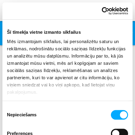
Need You Now
Šī tīmekļa vietne izmanto sīkfailus
Lady A
Mēs izmantojam sīkfailus, lai personalizētu saturu un
reklāmas, nodrošinātu sociālo saziņas līdzekļu funkcijas
un analizētu mūsu datplūsmu. Informāciju par to, kā jūs
izmantojat mūsu vietni, mēs arī kopīgojam ar saviem
Izpildītāji
sociālās saziņas līdzekļu, reklamēšanas un analīzes
partneriem, kuri to var apvienot ar citu informāciju, ko
viņiem sniedzat vai ko viņi apkopo, kad lietojat viņu
pakalpojumus.
All
0-9
A
B
C
D
E
F
G
H
I
J
K
L
M
N
O
P
Q
R
S
T
U
V
W
X
Piekrišanas
Y
Z
Nepieciešams
izvēle
No results where found.
Preferences