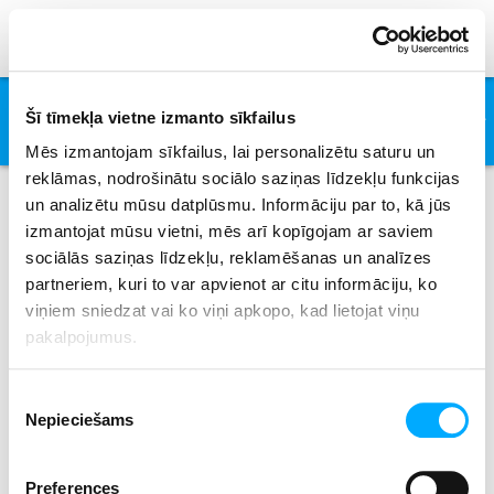
Bulletproof
Šī tīmekļa vietne izmanto sīkfailus
Farr
Mēs izmantojam sīkfailus, lai personalizētu saturu un
reklāmas, nodrošinātu sociālo saziņas līdzekļu funkcijas
un analizētu mūsu datplūsmu. Informāciju par to, kā jūs
izmantojat mūsu vietni, mēs arī kopīgojam ar saviem
Izpildītāji
sociālās saziņas līdzekļu, reklamēšanas un analīzes
partneriem, kuri to var apvienot ar citu informāciju, ko
viņiem sniedzat vai ko viņi apkopo, kad lietojat viņu
pakalpojumus.
All
0-9
A
B
C
D
E
F
G
H
I
J
K
L
M
N
O
P
Q
R
S
T
U
V
W
X
Piekrišanas
Y
Z
Nepieciešams
izvēle
No results where found.
Preferences