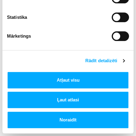
Statistika
Mārketings
Rādīt detalizēti
Atļaut visu
Ļaut atlasi
Noraidīt