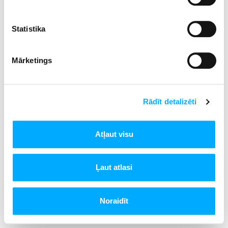
Statistika
Mārketings
Rādīt detalizēti
Atļaut visu
Ļaut atlasi
Noraidīt