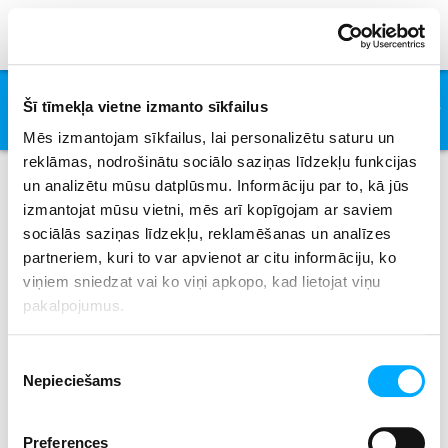
Viva Forever
Šī tīmekļa vietne izmanto sīkfailus
Spice Girls
Mēs izmantojam sīkfailus, lai personalizētu saturu un
reklāmas, nodrošinātu sociālo saziņas līdzekļu funkcijas
un analizētu mūsu datplūsmu. Informāciju par to, kā jūs
izmantojat mūsu vietni, mēs arī kopīgojam ar saviem
Izpildītāji
sociālās saziņas līdzekļu, reklamēšanas un analīzes
partneriem, kuri to var apvienot ar citu informāciju, ko
viņiem sniedzat vai ko viņi apkopo, kad lietojat viņu
pakalpojumus.
All
0-9
A
B
C
D
E
F
G
H
I
J
K
L
M
N
O
P
Q
R
S
T
U
V
W
X
Piekrišanas
Y
Z
Nepieciešams
izvēle
No results where found.
Preferences