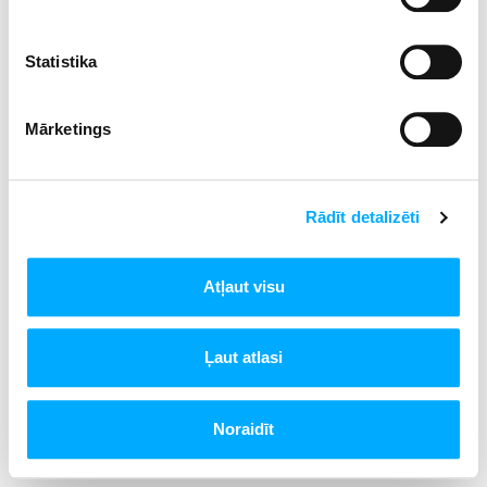
Statistika
Mārketings
Rādīt detalizēti
Atļaut visu
Ļaut atlasi
Noraidīt